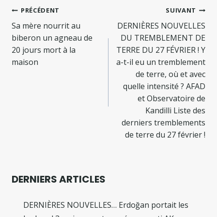
Navigation
PRÉCÉDENT
SUIVANT
de
Sa mère nourrit au
DERNIÈRES NOUVELLES
biberon un agneau de
DU TREMBLEMENT DE
l’article
20 jours mort à la
TERRE DU 27 FÉVRIER ! Y
maison
a-t-il eu un tremblement
de terre, où et avec
quelle intensité ? AFAD
et Observatoire de
Kandilli Liste des
derniers tremblements
de terre du 27 février !
DERNIERS ARTICLES
DERNIÈRES NOUVELLES… Erdoğan portait les