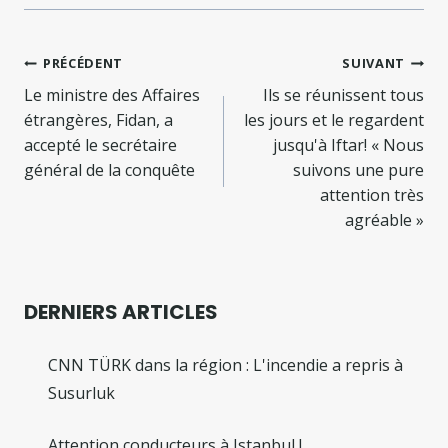
Navigation
PRÉCÉDENT
SUIVANT
de
Le ministre des Affaires
Ils se réunissent tous
étrangères, Fidan, a
les jours et le regardent
l’article
accepté le secrétaire
jusqu'à Iftar! « Nous
général de la conquête
suivons une pure
attention très
agréable »
DERNIERS ARTICLES
CNN TÜRK dans la région : L'incendie a repris à
Susurluk
Attention conducteurs à Istanbul !