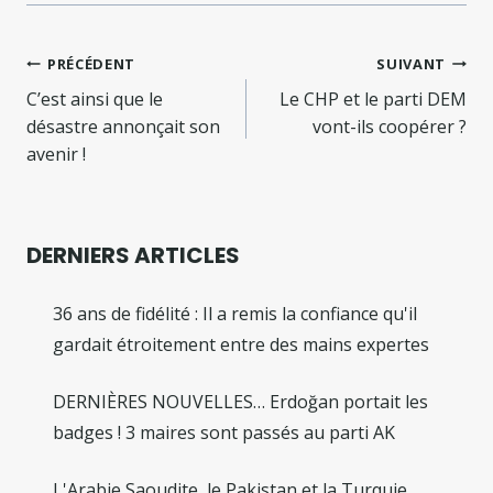
Navigation
PRÉCÉDENT
SUIVANT
de
C’est ainsi que le
Le CHP et le parti DEM
désastre annonçait son
vont-ils coopérer ?
l’article
avenir !
DERNIERS ARTICLES
36 ans de fidélité : Il a remis la confiance qu'il
gardait étroitement entre des mains expertes
DERNIÈRES NOUVELLES… Erdoğan portait les
badges ! 3 maires sont passés au parti AK
L'Arabie Saoudite, le Pakistan et la Turquie