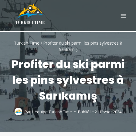
Skip
to
content
Turkish Time
/
Profiter du ski parmi les pins sylvestres à
Sarıkamış
Profiter du ski parmi
les pins sylvestres à
Sarıkamış
Par
L'équipe Turkish Time
Publié le
21 février 2024