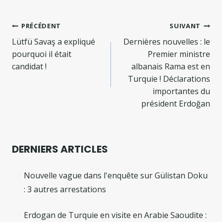
Navigation
PRÉCÉDENT
SUIVANT
de
Lütfü Savaş a expliqué
Dernières nouvelles : le
pourquoi il était
Premier ministre
l’article
candidat !
albanais Rama est en
Turquie ! Déclarations
importantes du
président Erdoğan
DERNIERS ARTICLES
Nouvelle vague dans l'enquête sur Gülistan Doku
: 3 autres arrestations
Erdogan de Turquie en visite en Arabie Saoudite :