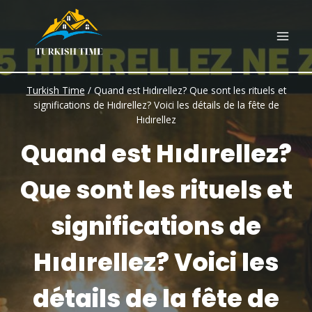
Skip
to
content
Turkish Time
/
Quand est Hıdırellez? Que sont les rituels et
significations de Hıdırellez? Voici les détails de la fête de
Hıdırellez
Quand est Hıdırellez?
Que sont les rituels et
significations de
Hıdırellez? Voici les
détails de la fête de