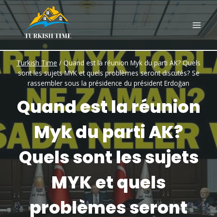
Skip
to
content
Turkish Time
/
Quand est la réunion Myk du parti AK? Quels
sont les sujets MYK et quels problèmes seront discutés? Se
rassembler sous la présidence du président Erdoğan
Quand est la réunion
Myk du parti AK?
Quels sont les sujets
MYK et quels
problèmes seront