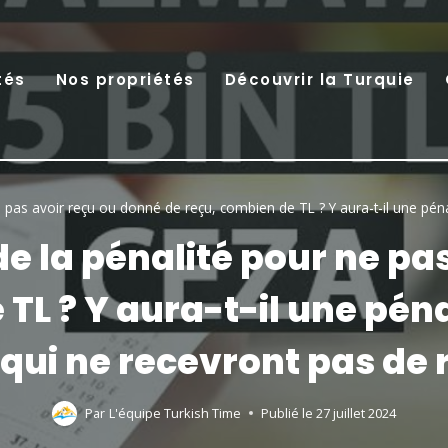
tés
Nos propriétés
Découvrir la Turquie
e pas avoir reçu ou donné de reçu, combien de TL ? Y aura-t-il une pén
de la pénalité pour ne pa
TL ? Y aura-t-il une péna
qui ne recevront pas de 
Par
L'équipe Turkish Time
Publié le
27 juillet 2024