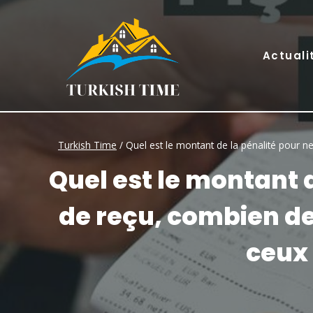
Skip
to
content
Actuali
Turkish Time
/
Quel est le montant de la pénalité pour n
Quel est le montant 
de reçu, combien de 
ceux 