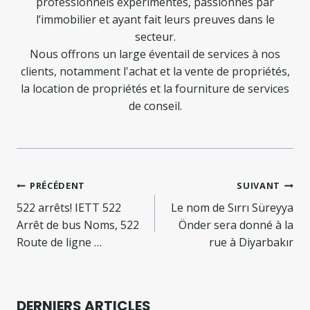
professionnels expérimentés, passionnés par
l’immobilier et ayant fait leurs preuves dans le
secteur.
Nous offrons un large éventail de services à nos
clients, notamment l'achat et la vente de propriétés,
la location de propriétés et la fourniture de services
de conseil.
Navigation
PRÉCÉDENT
SUIVANT
de
522 arrêts! IETT 522
Le nom de Sırrı Süreyya
Arrêt de bus Noms, 522
Önder sera donné à la
l’article
Route de ligne …
rue à Diyarbakır
DERNIERS ARTICLES