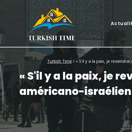
Skip
to
content
Actuali
Turkish Time
/
« S'il y a la paix, je reviendr
« S'il y a la paix, je
américano-israéliens