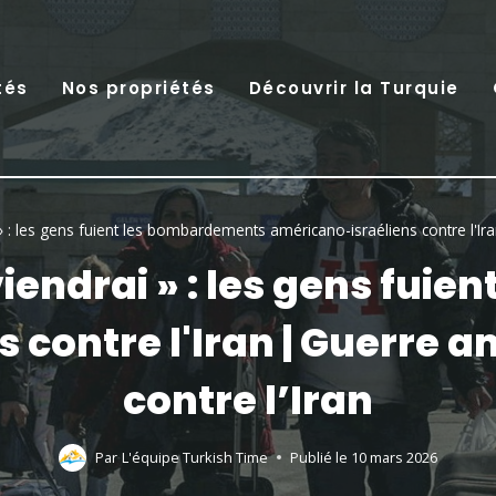
tés
Nos propriétés
Découvrir la Turquie
ai » : les gens fuient les bombardements américano-israéliens contre l'Ir
 reviendrai » : les gens f
 contre l'Iran | Guerre 
contre l’Iran
Par
L'équipe Turkish Time
Publié le
10 mars 2026