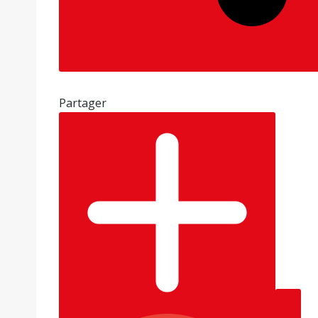
2
6
Partager