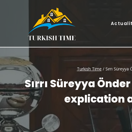
Skip
to
content
Actuali
Turkish Time
/
Sırrı Süreyya 
Sırrı Süreyya Önder
explication a 