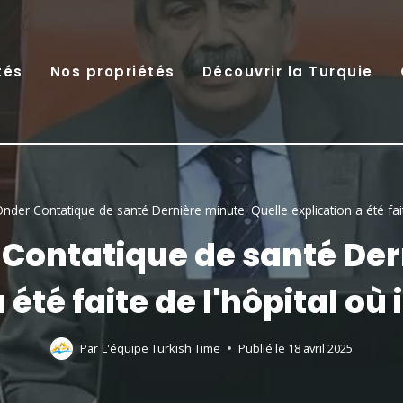
tés
Nos propriétés
Découvrir la Turquie
Önder Contatique de santé Dernière minute: Quelle explication a été faite d
 Contatique de santé Der
été faite de l'hôpital où i
Par
L'équipe Turkish Time
Publié le
18 avril 2025