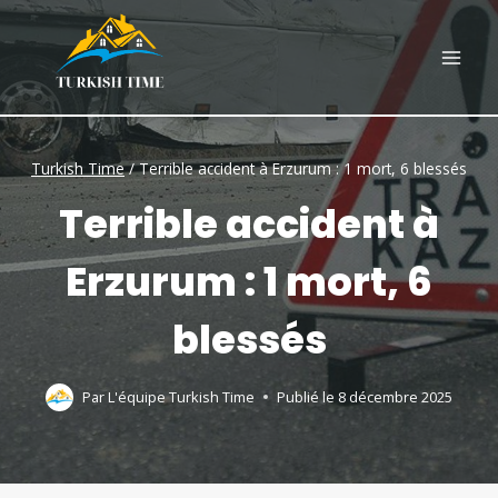
Skip
to
content
Turkish Time
/
Terrible accident à Erzurum : 1 mort, 6 blessés
Terrible accident à
Erzurum : 1 mort, 6
blessés
Par
L'équipe Turkish Time
Publié le
8 décembre 2025