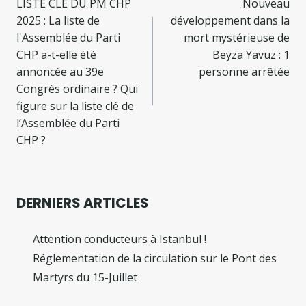
de
LISTE CLÉ DU PM CHP
Nouveau
2025 : La liste de
développement dans la
l’article
l'Assemblée du Parti
mort mystérieuse de
CHP a-t-elle été
Beyza Yavuz : 1
annoncée au 39e
personne arrêtée
Congrès ordinaire ? Qui
figure sur la liste clé de
l’Assemblée du Parti
CHP ?
DERNIERS ARTICLES
Attention conducteurs à Istanbul !
Réglementation de la circulation sur le Pont des
Martyrs du 15-Juillet