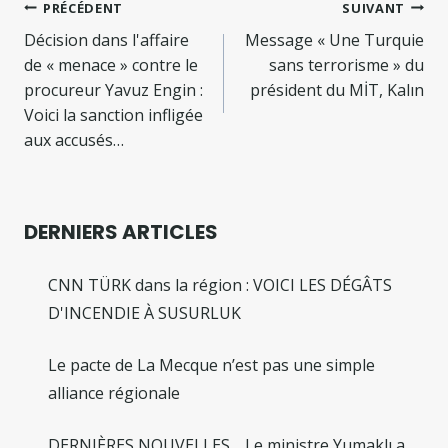
Navigation
PRÉCÉDENT
SUIVANT
de
Décision dans l'affaire
Message « Une Turquie
de « menace » contre le
sans terrorisme » du
l’article
procureur Yavuz Engin :
président du MİT, Kalın
Voici la sanction infligée
aux accusés…
DERNIERS ARTICLES
CNN TÜRK dans la région : VOICI LES DÉGÂTS
D'INCENDIE À SUSURLUK
Le pacte de La Mecque n’est pas une simple
alliance régionale
DERNIÈRES NOUVELLES… Le ministre Yumaklı a