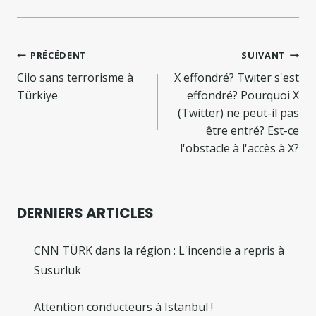
Navigation
PRÉCÉDENT
SUIVANT
de
Cilo sans terrorisme à
X effondré? Twıter s'est
Türkiye
effondré? Pourquoi X
l’article
(Twitter) ne peut-il pas
être entré? Est-ce
l'obstacle à l'accès à X?
DERNIERS ARTICLES
CNN TÜRK dans la région : L'incendie a repris à
Susurluk
Attention conducteurs à Istanbul !