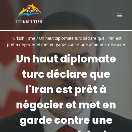
Skip
to
content
Turkish Time
/
Un haut diplomate turc déclare que l'Iran est
prêt à négocier et met en garde contre une attaque américaine
Un haut diplomate
turc déclare que
l'Iran est prêt à
négocier et met en
garde contre une