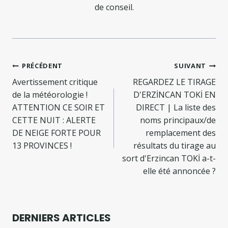
de conseil.
Navigation
PRÉCÉDENT
SUIVANT
de
Avertissement critique
REGARDEZ LE TIRAGE
de la météorologie !
D'ERZİNCAN TOKİ EN
l’article
ATTENTION CE SOIR ET
DIRECT | La liste des
CETTE NUIT : ALERTE
noms principaux/de
DE NEIGE FORTE POUR
remplacement des
13 PROVINCES !
résultats du tirage au
sort d'Erzincan TOKİ a-t-
elle été annoncée ?
DERNIERS ARTICLES