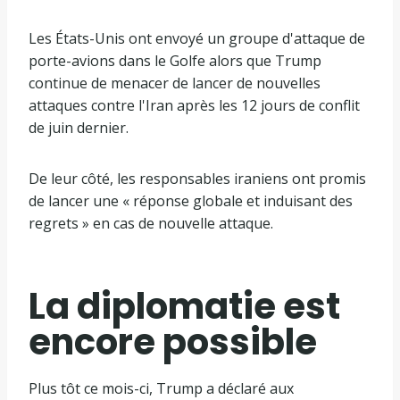
s
n
t
d
Les États-Unis ont envoyé un groupe d'attaque de
e
e
porte-avions dans le Golfe alors que Trump
d
l
continue de menacer de lancer de nouvelles
e
i
attaques contre l'Iran après les 12 jours de conflit
3
s
de juin dernier.
é
t
l
e
De leur côté, les responsables iraniens ont promis
é
de lancer une « réponse globale et induisant des
m
regrets » en cas de nouvelle attaque.
e
n
t
La diplomatie est
s
encore possible
Plus tôt ce mois-ci, Trump a déclaré aux