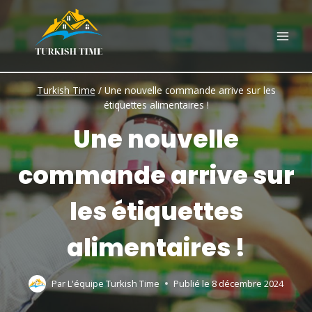
Skip
to
content
Turkish Time
/
Une nouvelle commande arrive sur les
étiquettes alimentaires !
Une nouvelle
commande arrive sur
les étiquettes
alimentaires !
Par
L'équipe Turkish Time
Publié le
8 décembre 2024