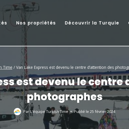
tés
Nos propriétés
Découvrir la Turquie
sh Time
/
Van Lake Express est devenu le centre d’attention des photo
ss est devenu le centre 
photographes
Par
L'équipe Turkish Time
Publié le
25 février 2024