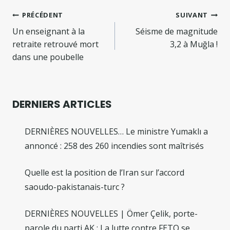
Navigation
PRÉCÉDENT
SUIVANT
de
Un enseignant à la
Séisme de magnitude
retraite retrouvé mort
3,2 à Muğla !
l’article
dans une poubelle
DERNIERS ARTICLES
DERNIÈRES NOUVELLES… Le ministre Yumaklı a
annoncé : 258 des 260 incendies sont maîtrisés
Quelle est la position de l’Iran sur l’accord
saoudo-pakistanais-turc ?
DERNIÈRES NOUVELLES | Ömer Çelik, porte-
parole du parti AK : La lutte contre FETO se