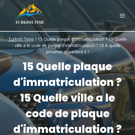
Skip
to
content
Turkish Time
/
15 Quelle plaque d'immatriculation ? 15 Quelle
ville a le code de plaque d'immatriculation ? 15 À quelle
province appartient-il ?
15 Quelle plaque
d'immatriculation ?
15 Quelle ville a le
code de plaque
d'immatriculation ?