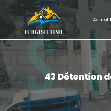
Skip
to
content
Actuali
43 Détention d