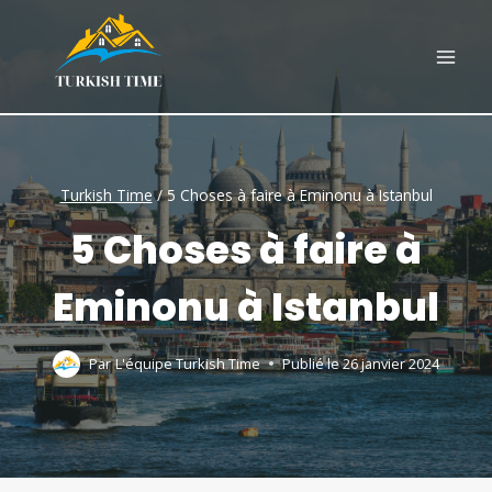
Skip
to
content
Turkish Time
/
5 Choses à faire à Eminonu à Istanbul
5 Choses à faire à
Eminonu à Istanbul
Par
L'équipe Turkish Time
Publié le
26 janvier 2024