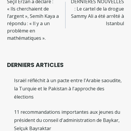
de
Seçil Erzan a déclaré :
DERNIÈRES NOUVELLES
« Ils cherchaient de
: Le cartel de la drogue
l’article
l’argent », Semih Kaya a
Sammy Ali a été arrêté à
répondu : « Il y a un
Istanbul
problème en
mathématiques ».
DERNIERS ARTICLES
Israël réfléchit à un pacte entre l'Arabie saoudite,
la Turquie et le Pakistan à l'approche des
élections
11 recommandations importantes aux jeunes du
président du conseil d'administration de Baykar,
Selçuk Bayraktar