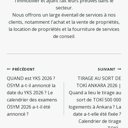
l’immobilier et ayant fait leurs preuves dans le
secteur.
Nous offrons un large éventail de services à nos
clients, notamment l'achat et la vente de propriétés,
la location de propriétés et la fourniture de services
de conseil.
Navigation
PRÉCÉDENT
SUIVANT
de
QUAND est YKS 2026 ?
TIRAGE AU SORT DE
ÖSYM a-t-il annoncé la
TOKİ ANKARA 2026 |
l’article
date du YKS 2026 ? Le
Quand a lieu le tirage au
calendrier des examens
sort de TOKİ 500 000
ÖSYM 2026 a-t-il été
logements à Ankara ? La
annoncé ?
date a-t-elle été fixée ?
Calendrier de tirage