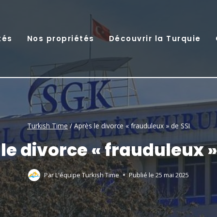
tés
Nos propriétés
Découvrir la Turquie
Turkish Time
/
Après le divorce « frauduleux » de SSI
le divorce « frauduleux »
Par
L'équipe Turkish Time
Publié le
25 mai 2025