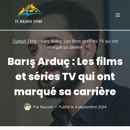
Skip
to
content
Turkish Time
/
Barış Arduç : Les films et séries TV qui ont
marqué sa carrière
Barış Arduç : Les films
et séries TV qui ont
marqué sa carrière
Par
Nassim
Publié le
4 septembre 2024