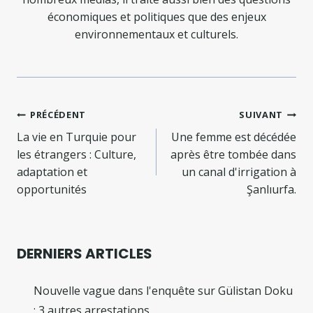
économiques et politiques que des enjeux
environnementaux et culturels.
Navigation
PRÉCÉDENT
SUIVANT
de
La vie en Turquie pour
Une femme est décédée
les étrangers : Culture,
après être tombée dans
l’article
adaptation et
un canal d'irrigation à
opportunités
Şanlıurfa.
DERNIERS ARTICLES
Nouvelle vague dans l'enquête sur Gülistan Doku
: 3 autres arrestations