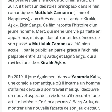
ses preuves dans le monde du cinéma turc. En
2017, il tient l’un des rôles principaux dans le film
romantique
« Mutluluk Zamanı »
(Time of
Happiness), aux côtés de sa co-star de « Kiralık
Aşk », Elçin Sangu. Ce film raconte l’histoire d’un
jeune homme, Mert, qui mène une vie parfaite en
apparence, mais qui doit affronter les démons de
son passé.
« Mutluluk Zamanı »
a été bien
accueilli par le public, en partie grâce à l’alchimie
palpable entre Barış Arduç et Elçin Sangu, qui a
ravi les fans de
« Kiralık Aşk »
.
En 2019, il joue également dans
« Yanımda Kal »
,
une comédie romantique où il incarne un homme
d’affaires dévoué à son travail mais qui découvre
un nouvel aspect de la vie lorsqu’il rencontre une
artiste bohème. Ce film a permis à Barış Arduç de
montrer une nouvelle facette de son jeu d’acteur,