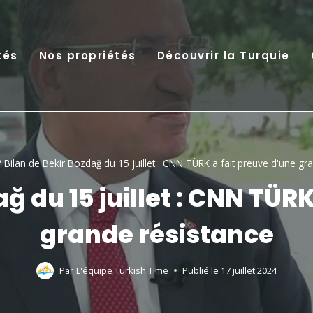
tés
Nos propriétés
Découvrir la Turquie
/
Bilan de Bekir Bozdağ du 15 juillet : CNN TÜRK a fait preuve d'une gr
ğ du 15 juillet : CNN TÜR
grande résistance
Par
L'équipe Turkish Time
Publié le
17 juillet 2024