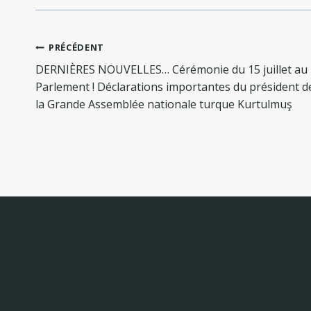
Navigation
PRÉCÉDENT
de
DERNIÈRES NOUVELLES… Cérémonie du 15 juillet au
l’article
Parlement ! Déclarations importantes du président d
la Grande Assemblée nationale turque Kurtulmuş