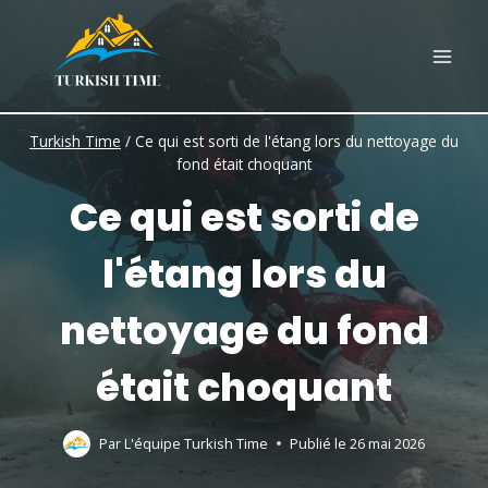
Skip
to
content
Turkish Time
/
Ce qui est sorti de l'étang lors du nettoyage du
fond était choquant
Ce qui est sorti de
l'étang lors du
nettoyage du fond
était choquant
Par
L'équipe Turkish Time
Publié le
26 mai 2026