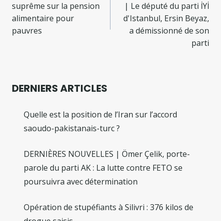
de
suprême sur la pension
| Le député du parti İYİ
l’article
alimentaire pour
d'Istanbul, Ersin Beyaz,
pauvres
a démissionné de son
parti
DERNIERS ARTICLES
Quelle est la position de l’Iran sur l’accord
saoudo-pakistanais-turc ?
DERNIÈRES NOUVELLES | Ömer Çelik, porte-
parole du parti AK : La lutte contre FETO se
poursuivra avec détermination
Opération de stupéfiants à Silivri : 376 kilos de
drogue saisis