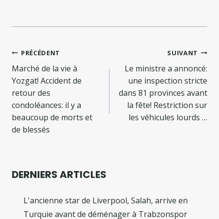
Navigation
PRÉCÉDENT
SUIVANT
de
Marché de la vie à
Le ministre a annoncé:
Yozgat! Accident de
une inspection stricte
l’article
retour des
dans 81 provinces avant
condoléances: il y a
la fête! Restriction sur
beaucoup de morts et
les véhicules lourds …
de blessés
DERNIERS ARTICLES
L'ancienne star de Liverpool, Salah, arrive en
Turquie avant de déménager à Trabzonspor