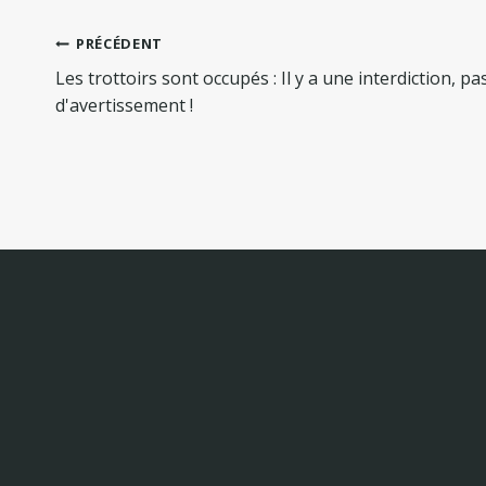
Navigation
PRÉCÉDENT
de
Les trottoirs sont occupés : Il y a une interdiction, pa
l’article
d'avertissement !