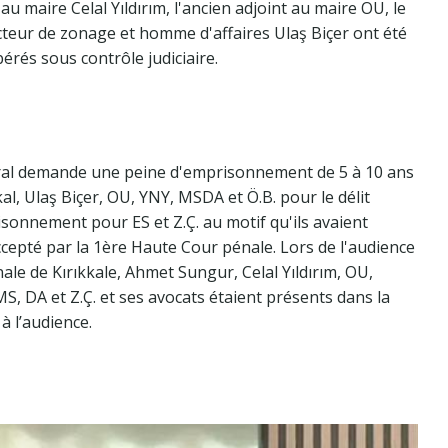
au maire Celal Yıldırım, l'ancien adjoint au maire OU, le
cteur de zonage et homme d'affaires Ulaş Biçer ont été
bérés sous contrôle judiciaire.
éral demande une peine d'emprisonnement de 5 à 10 ans
l, Ulaş Biçer, OU, YNY, MSDA et Ö.B. pour le délit
risonnement pour ES et Z.Ç. au motif qu'ils avaient
ccepté par la 1ère Haute Cour pénale. Lors de l'audience
le de Kırıkkale, Ahmet Sungur, Celal Yıldırım, OU,
MS, DA et Z.Ç. et ses avocats étaient présents dans la
 à l’audience.