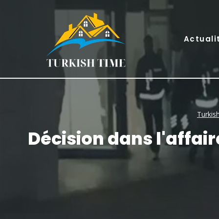
Skip
to
content
Actuali
Turkis
Décision dans l'affai