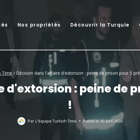
tés
Nos propriétés
Découvrir la Turquie
h Time
/
Décision dans l'affaire d'extorsion : peine de prison pour 5 pr
re d'extorsion : peine de 
!
Par
L'équipe Turkish Time
Publié le
30 avril 2026