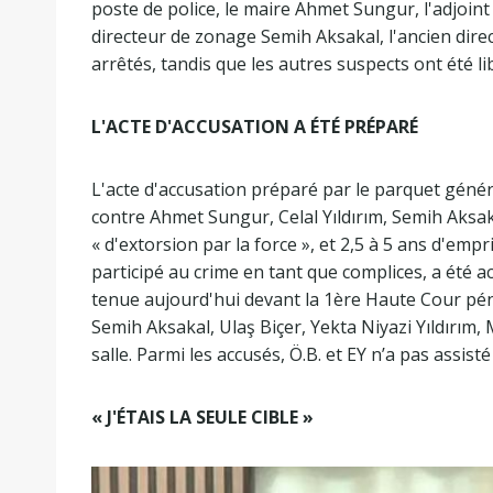
poste de police, le maire Ahmet Sungur, l'adjoint 
directeur de zonage Semih Aksakal, l'ancien dire
arrêtés, tandis que les autres suspects ont été li
L'ACTE D'ACCUSATION A ÉTÉ PRÉPARÉ
L'acte d'accusation préparé par le parquet gén
contre Ahmet Sungur, Celal Yıldırım, Semih Aksaka
« d'extorsion par la force », et 2,5 à 5 ans d'emp
participé au crime en tant que complices, a été a
tenue aujourd'hui devant la 1ère Haute Cour péna
Semih Aksakal, Ulaş Biçer, Yekta Niyazi Yıldırım, 
salle. Parmi les accusés, Ö.B. et EY n’a pas assisté
« J'ÉTAIS LA SEULE CIBLE »