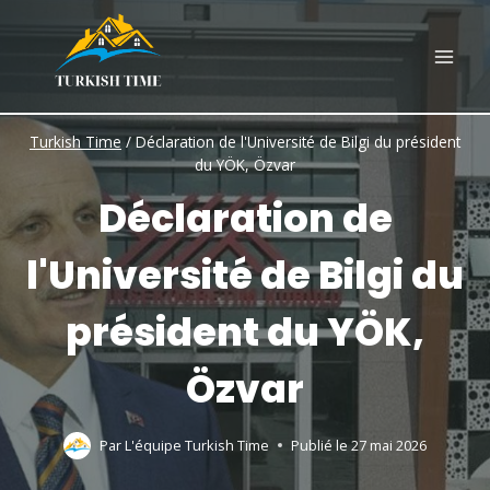
Skip
to
content
Turkish Time
/
Déclaration de l'Université de Bilgi du président
du YÖK, Özvar
Déclaration de
l'Université de Bilgi du
président du YÖK,
Özvar
Par
L'équipe Turkish Time
Publié le
27 mai 2026