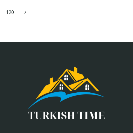
Next
…
120
Page