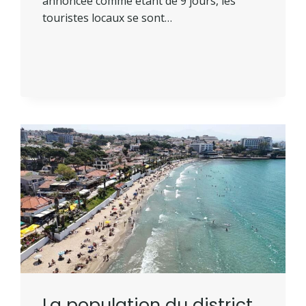
annoncée comme étant de 9 jours, les
touristes locaux se sont…
La population du district