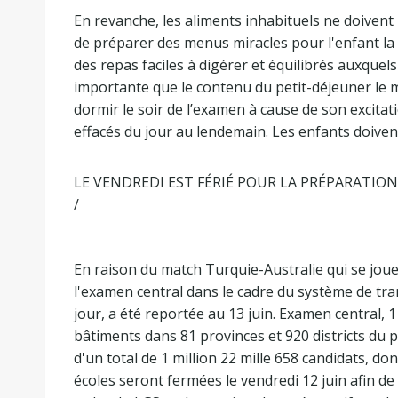
En revanche, les aliments inhabituels ne doivent 
de préparer des menus miracles pour l'enfant la s
des repas faciles à digérer et équilibrés auxquels
importante que le contenu du petit-déjeuner le m
dormir le soir de l’examen à cause de son excita
effacés du jour au lendemain. Les enfants doivent
LE VENDREDI EST FÉRIÉ POUR LA PRÉPARATIO
/
En raison du match Turquie-Australie qui se jouer
l'examen central dans le cadre du système de tran
jour, a été reportée au 13 juin. Examen central, 1
bâtiments dans 81 provinces et 920 districts du pa
d'un total de 1 million 22 mille 658 candidats, d
écoles seront fermées le vendredi 12 juin afin d