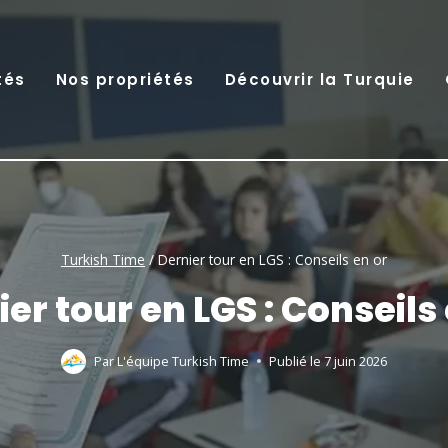
tés
Nos propriétés
Découvrir la Turquie
Turkish Time
/
Dernier tour en LGS : Conseils en or
er tour en LGS : Conseils
Par
L'équipe Turkish Time
Publié le
7 juin 2026