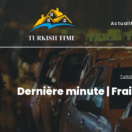
Skip
to
content
Actuali
Turki
Dernière minute | Frai