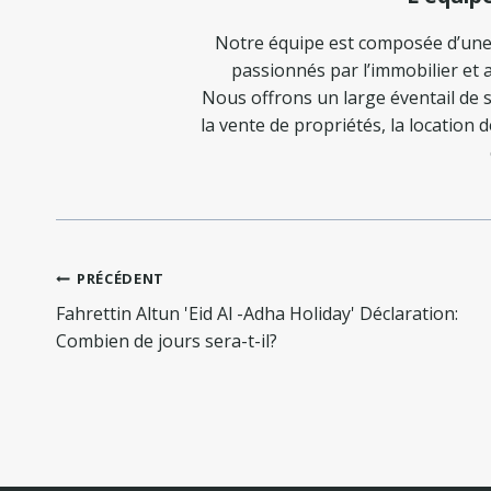
Notre équipe est composée d’une
passionnés par l’immobilier et a
Nous offrons un large éventail de s
la vente de propriétés, la location 
Navigation
PRÉCÉDENT
de
Fahrettin Altun 'Eid Al -Adha Holiday' Déclaration:
l’article
Combien de jours sera-t-il?