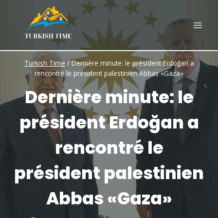
Skip
to
content
Turkish Time
/
Dernière minute: le président Erdoğan a
rencontré le président palestinien Abbas «Gaza»
Dernière minute: le
président Erdoğan a
rencontré le
président palestinien
Abbas «Gaza»