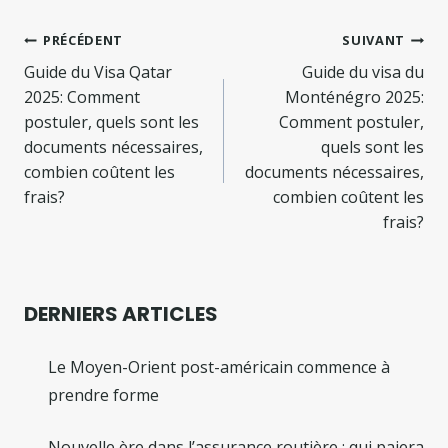
Navigation
PRÉCÉDENT
SUIVANT
de
Guide du Visa Qatar
Guide du visa du
2025: Comment
Monténégro 2025:
l’article
postuler, quels sont les
Comment postuler,
documents nécessaires,
quels sont les
combien coûtent les
documents nécessaires,
frais?
combien coûtent les
frais?
DERNIERS ARTICLES
Le Moyen-Orient post-américain commence à
prendre forme
Nouvelle ère dans l’assurance routière : qui paiera