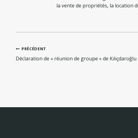
la vente de propriétés, la location 
Navigation
PRÉCÉDENT
de
Déclaration de « réunion de groupe » de Kılıçdaroğlu
l’article