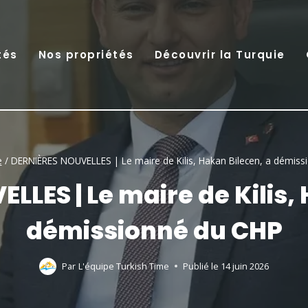
tés
Nos propriétés
Découvrir la Turquie
e
/
DERNIÈRES NOUVELLES | Le maire de Kilis, Hakan Bilecen, a démis
LES | Le maire de Kilis,
démissionné du CHP
Par
L'équipe Turkish Time
Publié le
14 juin 2026