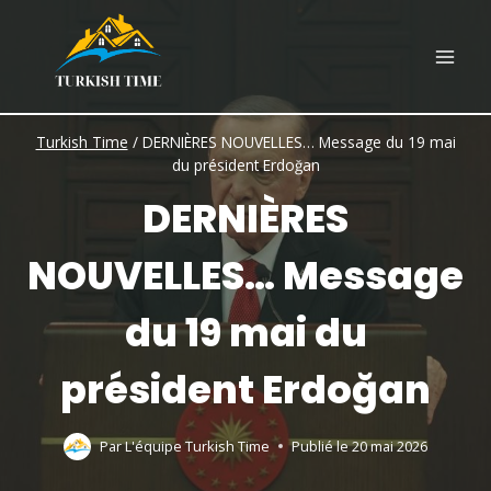
Skip
to
content
Turkish Time
/
DERNIÈRES NOUVELLES… Message du 19 mai
du président Erdoğan
DERNIÈRES
NOUVELLES… Message
du 19 mai du
président Erdoğan
Par
L'équipe Turkish Time
Publié le
20 mai 2026