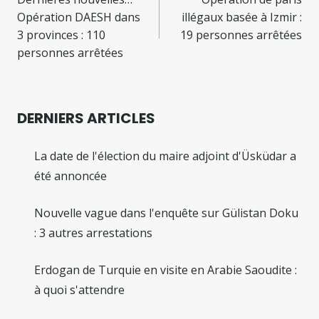
de
Opération DAESH dans
illégaux basée à Izmir :
l’article
3 provinces : 110
19 personnes arrêtées
personnes arrêtées
DERNIERS ARTICLES
La date de l'élection du maire adjoint d'Üsküdar a
été annoncée
Nouvelle vague dans l'enquête sur Gülistan Doku
: 3 autres arrestations
Erdogan de Turquie en visite en Arabie Saoudite :
à quoi s'attendre