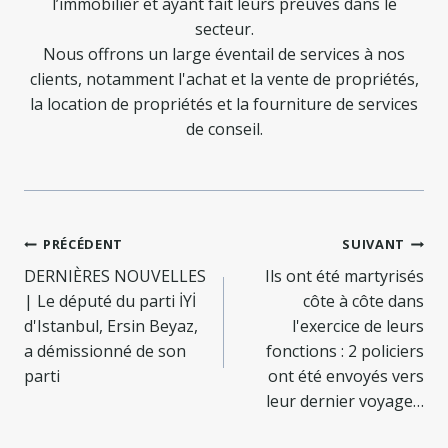
l’immobilier et ayant fait leurs preuves dans le
secteur.
Nous offrons un large éventail de services à nos
clients, notamment l'achat et la vente de propriétés,
la location de propriétés et la fourniture de services
de conseil.
Navigation
PRÉCÉDENT
SUIVANT
de
DERNIÈRES NOUVELLES
Ils ont été martyrisés
| Le député du parti İYİ
côte à côte dans
l’article
d'Istanbul, Ersin Beyaz,
l'exercice de leurs
a démissionné de son
fonctions : 2 policiers
parti
ont été envoyés vers
leur dernier voyage…