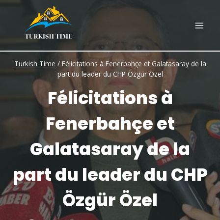
Skip
to
content
Turkish Time
/
Félicitations à Fenerbahçe et Galatasaray de la
part du leader du CHP Özgür Özel
Félicitations à
Fenerbahçe et
Galatasaray de la
part du leader du CHP
Özgür Özel