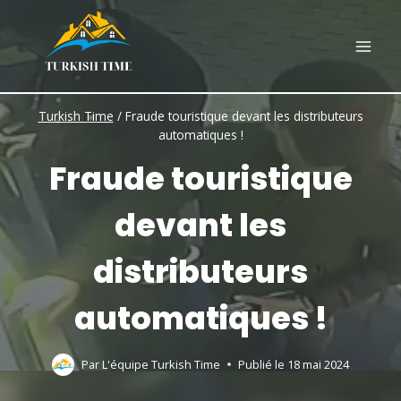
Skip
to
content
Turkish Time
/
Fraude touristique devant les distributeurs
automatiques !
Fraude touristique
devant les
distributeurs
automatiques !
Par
L'équipe Turkish Time
Publié le
18 mai 2024