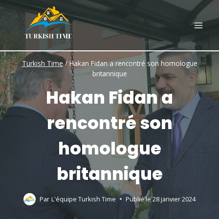
Skip
to
content
Turkish Time
/
Hakan Fidan a rencontré son homologue
britannique
Hakan Fidan a
rencontré son
homologue
britannique
Par
L'équipe Turkish Time
Publié le
28 janvier 2024