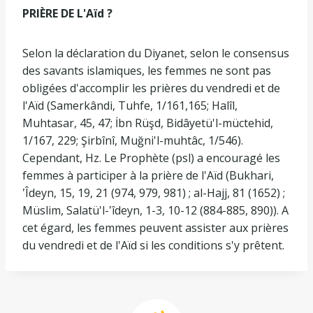
PRIÈRE DE L'Aïd ?
Selon la déclaration du Diyanet, selon le consensus
des savants islamiques, les femmes ne sont pas
obligées d'accomplir les prières du vendredi et de
l'Aïd (Samerkândi, Tuhfe, 1/161,165; Halîl,
Muhtasar, 45, 47; İbn Rüşd, Bidâyetü'l-müctehid,
1/167, 229; Şirbînî, Muğni'l-muhtâc, 1/546).
Cependant, Hz. Le Prophète (psl) a encouragé les
femmes à participer à la prière de l'Aïd (Bukhari,
ʽÎdeyn, 15, 19, 21 (974, 979, 981) ; al-Hajj, 81 (1652) ;
Müslim, Salatü'l-ʽîdeyn, 1-3, 10-12 (884-885, 890)). A
cet égard, les femmes peuvent assister aux prières
du vendredi et de l'Aïd si les conditions s'y prêtent.