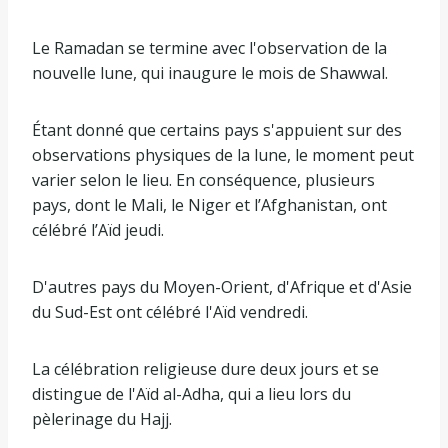
é
l
Le Ramadan se termine avec l'observation de la
e
nouvelle lune, qui inaugure le mois de Shawwal.
2
0
Étant donné que certains pays s'appuient sur des
m
observations physiques de la lune, le moment peut
a
varier selon le lieu. En conséquence, plusieurs
r
pays, dont le Mali, le Niger et l’Afghanistan, ont
s
célébré l’Aïd jeudi.
2
0
D'autres pays du Moyen-Orient, d'Afrique et d'Asie
2
du Sud-Est ont célébré l'Aïd vendredi.
6
La célébration religieuse dure deux jours et se
distingue de l'Aïd al-Adha, qui a lieu lors du
pèlerinage du Hajj.