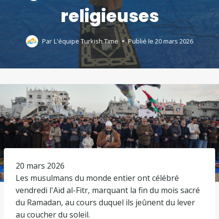
religieuses
Par
L'équipe Turkish Time
Publié le
20 mars 2026
P
20 mars 2026
u
Les musulmans du monde entier ont célébré
b
vendredi l'Aïd al-Fitr, marquant la fin du mois sacré
l
du Ramadan, au cours duquel ils jeûnent du lever
i
au coucher du soleil.