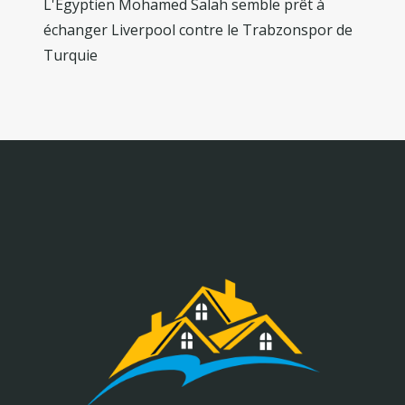
L'Égyptien Mohamed Salah semble prêt à
échanger Liverpool contre le Trabzonspor de
Turquie