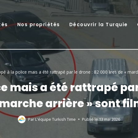
tés
Nos propriétés
Découvrir la Turquie
ppé à la police mais a été rattrapé par le drone : 82 000 lires de « mar
ce mais a été rattrapé par 
 marche arrière » sont fi
Par
L'équipe Turkish Time
Publié le
13 mai 2026