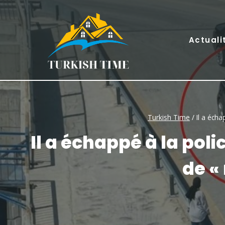
Skip
to
content
Actuali
Turkish Time
/
Il a écha
Il a échappé à la poli
de «