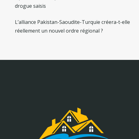
drogue saisis
L’alliance Pakistan-Saoudite-Turquie créera-t-elle
réellement un nouvel ordre régional ?