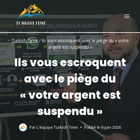
Skip
to
content
Turkish Time
/
Ils vous escroquent avec le piège du « votre
argent est suspendu »
Ils vous escroquent
avec le piège du
« votre argent est
suspendu »
Par
L'équipe Turkish Time
Publié le
8 juin 2026