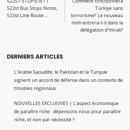
de
522ST STOPS! IETT
Comment fonctionnera
522st Bus Stops Noms,
Türkiye sans
l’article
522st Line Route …
terrorisme? Le nouveau
nom entrera-t-il dans la
délégation d'Imralı?
DERNIERS ARTICLES
L'Arabie Saoudite, le Pakistan et la Turquie
signent un accord de défense dans un contexte de
troubles régionaux
NOUVELLES EXCLUSIVES | L’aspect économique
de paraître riche : dépensons-nous pour paraître
riche, et non par nécessité ?