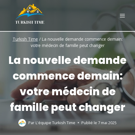
Skip
to
content
Turkish Time
/
La nouvelle demande commence demain:
votre médecin de famille peut changer
La nouvelle demande
commence demain:
votre médecin de
famille peut changer
Par
L'équipe Turkish Time
Publié le
7 mai 2025