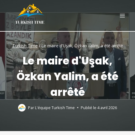
Skip
to
content
Turkish Time
/
Le maire d'Uşak, Özkan Yalim, a été arrêté
Le maire d'Uşak,
Özkan Yalim, a été
arrêté
Par
L'équipe Turkish Time
Publié le
4 avril 2026