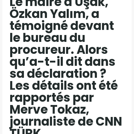
Le maire d'Uşak,
Özkan Yalım, a
témoigné devant
le bureau du
procureur. Alors
qu’a-t-il dit dans
sa déclaration ?
Les détails ont été
rapportés par
Merve Tokaz,
journaliste de CNN
TÜRK.