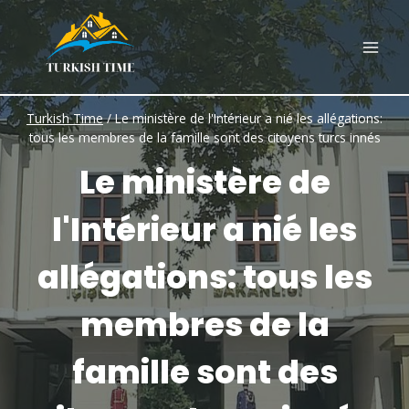
Skip
to
content
Turkish Time
/
Le ministère de l'Intérieur a nié les allégations:
tous les membres de la famille sont des citoyens turcs innés
Le ministère de
l'Intérieur a nié les
allégations: tous les
membres de la
famille sont des