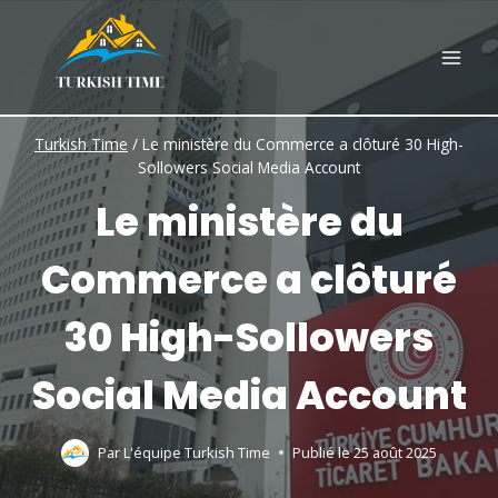
Skip
to
content
Turkish Time
/
Le ministère du Commerce a clôturé 30 High-
Sollowers Social Media Account
Le ministère du
Commerce a clôturé
30 High-Sollowers
Social Media Account
Par
L'équipe Turkish Time
Publié le
25 août 2025