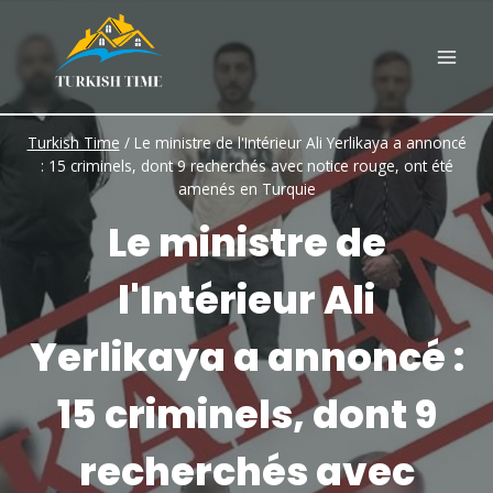
Skip
to
content
Turkish Time
/
Le ministre de l'Intérieur Ali Yerlikaya a annoncé
: 15 criminels, dont 9 recherchés avec notice rouge, ont été
amenés en Turquie
Le ministre de
l'Intérieur Ali
Yerlikaya a annoncé :
15 criminels, dont 9
recherchés avec