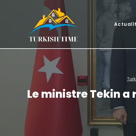
Skip
to
content
Actuali
Turk
Le ministre Tekin a