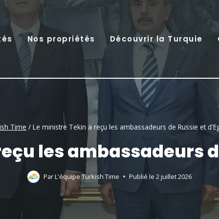
tés
Nos propriétés
Découvrir la Turquie
ish Time
/
Le ministre Tekin a reçu les ambassadeurs de Russie et d'E
 reçu les ambassadeurs d
Par
L'équipe Turkish Time
Publié le
2 juillet 2026