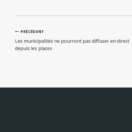
Navigation
PRÉCÉDENT
de
Les municipalités ne pourront pas diffuser en direct
l’article
depuis les places