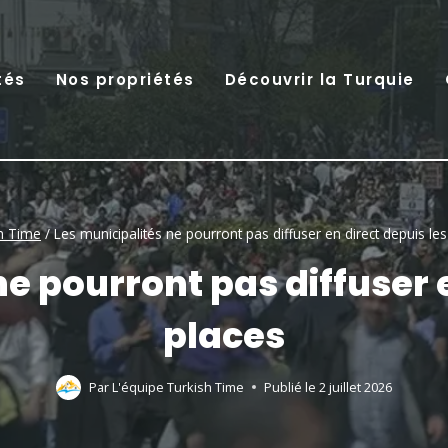
tés
Nos propriétés
Découvrir la Turquie
h Time
/
Les municipalités ne pourront pas diffuser en direct depuis les
ne pourront pas diffuser e
places
Par
L'équipe Turkish Time
Publié le
2 juillet 2026