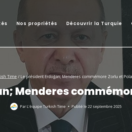
tés
Nos propriétés
Découvrir la Turquie
kish Time
/
Le président Erdoğan; Menderes commémore Zorlu et Pola
ğan; Menderes commémore
Par
L'équipe Turkish Time
Publié le
22 septembre 2025